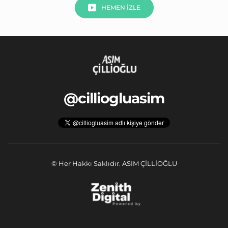
HEMEN İZLE
@cilliogluasim
 © Her Hakkı Saklıdır. ASIM ÇİLLİOĞLU 