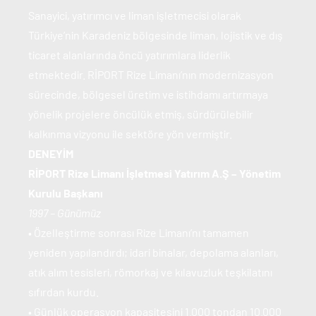
Sanayici, yatırımcı ve liman işletmecisi olarak 
Türkiye’nin Karadeniz bölgesinde liman, lojistik ve dış 
ticaret alanlarında öncü yatırımlara liderlik 
etmektedir. RİPORT Rize Limanı’nın modernizasyon 
sürecinde, bölgesel üretim ve istihdamı artırmaya 
yönelik projelere öncülük etmiş, sürdürülebilir 
kalkınma vizyonu ile sektöre yön vermiştir.
DENEYİM
RİPORT Rize Limanı İşletmesi Yatırım A.Ş – Yönetim 
Kurulu Başkanı
1997 – Günümüz
• Özelleştirme sonrası Rize Limanı’nı tamamen 
yeniden yapılandırdı; idari binalar, depolama alanları, 
atık alım tesisleri, römorkaj ve kılavuzluk teşkilatını 
sıfırdan kurdu.
• Günlük operasyon kapasitesini 1.000 tondan 10.000 