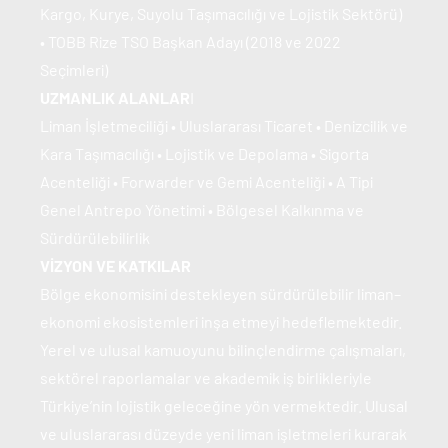
Kargo, Kurye, Suyolu Taşımacılığı ve Lojistik Sektörü)
• TOBB Rize TSO Başkan Adayı (2018 ve 2022 
Seçimleri)
UZMANLIK ALANLAR
I
Liman İşletmeciliği • Uluslararası Ticaret • Denizcilik ve 
Kara Taşımacılığı • Lojistik ve Depolama • Sigorta 
Acenteliği • Forwarder ve Gemi Acenteliği • A Tipi 
Genel Antrepo Yönetimi • Bölgesel Kalkınma ve 
Sürdürülebilirlik
VİZYON VE KATKILAR
Bölge ekonomisini destekleyen sürdürülebilir liman–
ekonomi ekosistemleri inşa etmeyi hedeflemektedir. 
Yerel ve ulusal kamuoyunu bilinçlendirme çalışmaları, 
sektörel raporlamalar ve akademik iş birlikleriyle 
Türkiye’nin lojistik geleceğine yön vermektedir. Ulusal 
ve uluslararası düzeyde yeni liman işletmeleri kurarak 