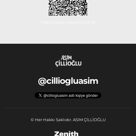
https://www.rizeport.com.tr/
@cilliogluasim
 © Her Hakkı Saklıdır. ASIM ÇİLLİOĞLU 