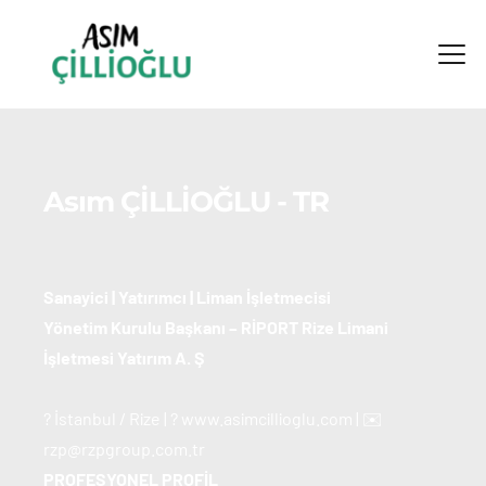
Asım ÇİLLİOĞLU - TR
Sanayici | Yatırımcı | Liman İşletmecisi
Yönetim Kurulu Başkanı – RİPORT Rize Limani 
İşletmesi Yatırım A. Ş
? İstanbul / Rize | ? www.asimcillioglu.com | ✉️ 
rzp@rzpgroup.com.tr
PROFESYONEL PROFİL