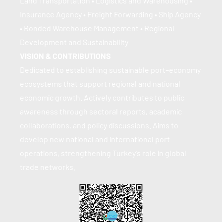
Land Transportation • Logistics and Warehousing • 
Insurance Agency • Freight Forwarding • Ship Agency 
• Bonded Warehouse Management • Regional 
Development and Sustainability
VISION & CONTRIBUTIONS
Dedicated to establishing sustainable port–economy 
ecosystems that support regional and national 
economic growth. Actively contributes to public 
awareness through sectoral reports, academic 
collaborations, and policy discussions. Aims to 
develop new national and international port 
operations, strengthening Turkey’s role in global 
trade networks.