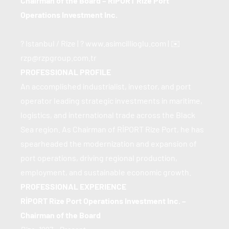
Chairman of the Board – RİPORT Rize Port 
Operations Investment Inc.
? Istanbul / Rize | ? www.asimcillioglu.com | ✉️ 
rzp@rzpgroup.com.tr
PROFESSIONAL PROFILE
An accomplished industrialist, investor, and port 
operator leading strategic investments in maritime, 
logistics, and international trade across the Black 
Sea region. As Chairman of RİPORT Rize Port, he has 
spearheaded the modernization and expansion of 
port operations, driving regional production, 
employment, and sustainable economic growth.
PROFESSIONAL EXPERIENCE
RİPORT Rize Port Operations Investment Inc. – 
Chairman of the Board