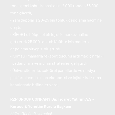
tona, gemi kabul kapasitesini 2.000 tondan 35.000 
tona çıkardı.
• Yeni depolarla 20–25 bin tonluk depolama hacmine 
ulaştı.
• RİPORT’u bölgesel bir lojistik merkez haline 
getirerek 25.000 ton tahıl/gübre için modern 
depolama altyapısı oluşturdu.
• Komşu limanlarla rekabet gücünü artırmak için farklı 
fiyatlandırma ve indirim stratejileri geliştirdi.
• Üniversitelerde, sektörel panellerde ve medya 
platformlarında liman ekonomisi ve lojistik kalkınma 
konularında brifingler verdi.
RZP GROUP COMPANY Dış Ticaret Yatırım A.Ş – 
Kurucu & Yönetim Kurulu Başkanı
2024– Günümüz İstanbul