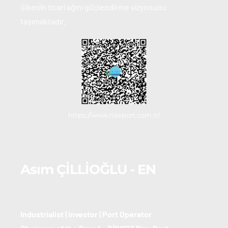
ülkenin ticari ağını güçlendirme vizyonunu 
taşımaktadır.
https://www.rizeport.com.tr/
Asım ÇİLLİOĞLU - EN
Industrialist | Investor | Port Operator